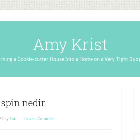
Amy Krist
rning a Cookie-cutter House Into a Home on a Very Tight Bud
 spin nedir
24
by
Son
Leave a Comment