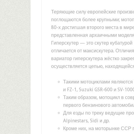
Теряющие силу европейские произв
поглощаются более крупными; мот
80-х достигшая второго места в мир
представленная архаичными моделя
Гиперскутер — это скутер кубатуро
отличается от максискутера. Отличи
вариатор гиперскутера жёстко закре
осуществляется цепью, находящейся
Такими мотоциклами являются 
и FZ-1, Suzuki GSR-600 и SV-100
Таким образом, мотоцикл в со
первого бензинового автомоби
Для езды по треку ведущие про
Alpinestars, Sidi и др.
Кроме них, на моторынке ССР п