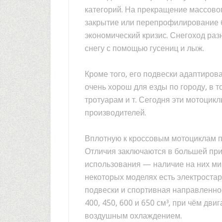
категорий. На прекращение массово
закрытие или перепрофилирование б
экономический кризис. Снегоход ра
снегу с помощью гусениц и лыж.
Кроме того, его подвески адаптиров
очень хорош для езды по городу, в 
тротуарам и т. Сегодня эти мотоцик
производителей.
Вплотную к кроссовым мотоциклам по
Отличия заключаются в большей при
использования — наличие на них ми
некоторых моделях есть электростар
подвески и спортивная направленнос
400, 450, 600 и 650 см³, при чём дв
воздушным охлаждением.