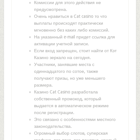
Комиссии для этого действия не
предусмотрена.
Очень нравиться в Cat casino то что
выплаты происходят практически
мгновенно без каких либо комиссий.
На указанный e-mail придет ссылка для
активации учетной записи.
Если вход запрещен, стоит найти от Кэт
Казино зеркало на сегодня.
Участники, занявшие места с
одиннадцатого по сотое, также
получают призы, но уже меньшего
размера.
Казино Cat Casino разработала
собственный промокод, который
выдается в автоматическом режиме
после регистрации.
Это связано с особенностями местного
законодательства.
Огромный выбор слотов, суперская