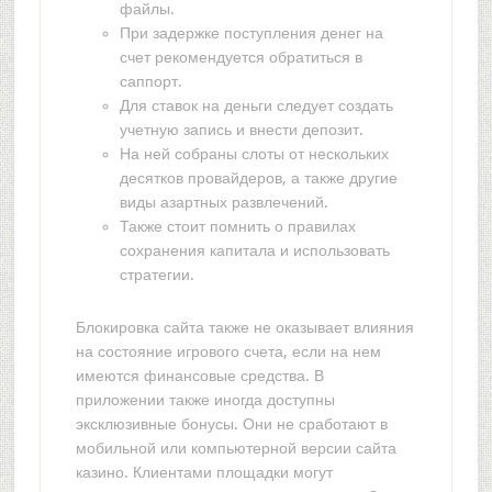
файлы.
При задержке поступления денег на
счет рекомендуется обратиться в
саппорт.
Для ставок на деньги следует создать
учетную запись и внести депозит.
На ней собраны слоты от нескольких
десятков провайдеров, а также другие
виды азартных развлечений.
Также стоит помнить о правилах
сохранения капитала и использовать
стратегии.
Блокировка сайта также не оказывает влияния
на состояние игрового счета, если на нем
имеются финансовые средства. В
приложении также иногда доступны
эксклюзивные бонусы. Они не сработают в
мобильной или компьютерной версии сайта
казино. Клиентами площадки могут