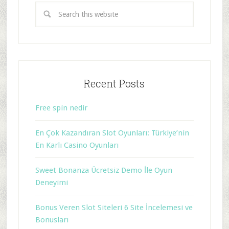
Recent Posts
Free spin nedir
En Çok Kazandıran Slot Oyunları: Türkiye’nin
En Karlı Casino Oyunları
Sweet Bonanza Ücretsiz Demo İle Oyun
Deneyimi
Bonus Veren Slot Siteleri 6 Site İncelemesi ve
Bonusları