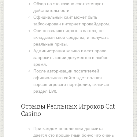
Обзор на это казино соответствует
действительности.
Официальный сайт может быть
заблокирован интернет провайдером.
Они позволяют играть в слотах, не
вкладывая свои средства, и получать
реальные призы.
Администрация казино имеет право
запросить копии документов в любое
время.
После авторизации посетителей
официального сайта ждет полная
версия игрового портфолио, включая
раздел Live.
Отзывы Реальных Игроков Cat
Casino
При каждом пополнении депозита
дается сто процентный бонус что очень