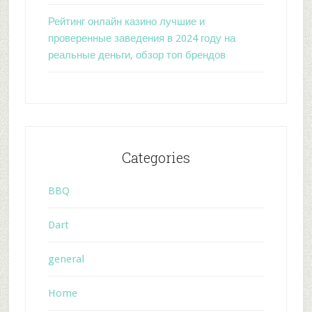
Рейтинг онлайн казино лучшие и
проверенные заведения в 2024 году на
реальные деньги, обзор топ брендов
Categories
BBQ
Dart
general
Home