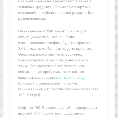
Все выигрыши в нем начисляются также в
условных кредитах. Любителям азартных
заведений онлайн понравится раздел с live-
развлечениями.
На указанный e-mail придет ссылка для
активации учетной записи. Если
использовался телефон, будет отправлено
SMS с кодом, чтобы подтвердить профиль.
Операторы работают круглосуточно,
консультируют на русском и английском
языке. Без задержек помогают решать
возникающие проблемы, отвечают на
вопросы, касающиеся
кэт казино вход
бонусной и финансовой политики.
Минимальный депозит Кет Казино составляет
100–500 руб.
Софт на 100 % оригинальный, поддерживает
высокий RTP. Кроме того, существуют