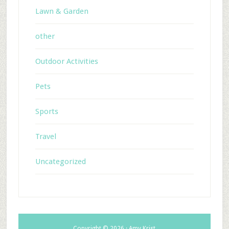
Lawn & Garden
other
Outdoor Activities
Pets
Sports
Travel
Uncategorized
Copyright © 2026 · Amy Krist