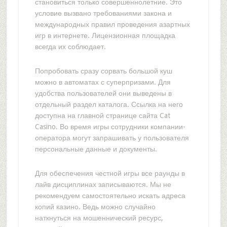
становиться только совершеннолетние. Это
условие вызвано требованиями закона и
международных правил проведения азартных
игр в интернете. Лицензионная площадка
всегда их соблюдает.
Попробовать сразу сорвать большой куш
можно в автоматах с суперпризами. Для
удобства пользователей они выведены в
отдельный раздел каталога. Ссылка на него
доступна на главной странице сайта Cat
Casino. Во время игры сотрудники компании-
оператора могут запрашивать у пользователя
персональные данные и документы.
Для обеспечения честной игры все раунды в
лайв дисциплинах записываются. Мы не
рекомендуем самостоятельно искать адреса
копий казино. Ведь можно случайно
наткнуться на мошеннический ресурс,