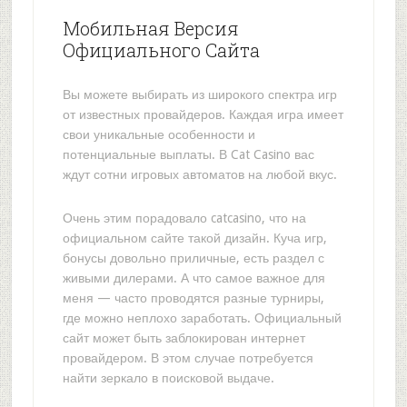
Мобильная Версия
Официального Сайта
Вы можете выбирать из широкого спектра игр
от известных провайдеров. Каждая игра имеет
свои уникальные особенности и
потенциальные выплаты. В Cat Casino вас
ждут сотни игровых автоматов на любой вкус.
Очень этим порадовало catcasino, что на
официальном сайте такой дизайн. Куча игр,
бонусы довольно приличные, есть раздел с
живыми дилерами. А что самое важное для
меня — часто проводятся разные турниры,
где можно неплохо заработать. Официальный
сайт может быть заблокирован интернет
провайдером. В этом случае потребуется
найти зеркало в поисковой выдаче.