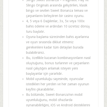
Slingo Sweet Bonanza – Pragmatic Play ve
Slingo Originals arasında geliştirilen, klasik
bingo ve sevilen Sweet Bonanza teması ve
çarpanlarını birleştiren bir casino oyunu.
4, 5 veya 6 Dağılımlar, 3x, 5x veya 100x
bahis ödeme ve ardından 10 ücretsiz dönüş
turu başlatır.
Oyuna başlama sürecinden bahis ayarlarına
ve oyun sırasında dikkat etmeniz
gerekenlere kadar tüm detayları burada
bulabilirsiniz.
Bu, özellikle kazanan kombinasyonların nasıl
oluştuğunu, bonus turlarının ve çarpanların
nasıl çalıştığını anlamak isteyen yeni
başlayanlar için yararlıdır.
Mobil uyumluluğu sayesinde, oyuncular
istedikleri her yerden ve her zaman oyunun
keyfini çıkarabilirler.
Bu bölümde, Sweet-Bonanza’nın mobil
uyumluluğunu, mobil cihazlarda
oynanabilirliğini, iOS ve Android desteklerini