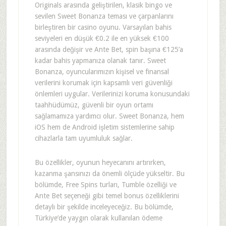
Originals arasında geliştirilen, klasik bingo ve
sevilen Sweet Bonanza teması ve çarpanlarını
birleştiren bir casino oyunu. Varsayılan bahis
seviyeleri en düşük €0.2 ile en yüksek €100
arasında değişir ve Ante Bet, spin başına €125’a
kadar bahis yapmanıza olanak tanır. Sweet
Bonanza, oyuncularımızın kişisel ve finansal
verilerini korumak için kapsamlı veri güvenliği
önlemleri uygular. Verilerinizi koruma konusundaki
taahhüdümüz, güvenli bir oyun ortamı
sağlamamıza yardımcı olur. Sweet Bonanza, hem
iOS hem de Android işletim sistemlerine sahip
cihazlarla tam uyumluluk sağlar.
Bu özellikler, oyunun heyecanını artırırken,
kazanma şansınızı da önemli ölçüde yükseltir. Bu
bölümde, Free Spins turları, Tumble özelliği ve
Ante Bet seçeneği gibi temel bonus özelliklerini
detaylı bir şekilde inceleyeceğiz. Bu bölümde,
Türkiye’de yaygın olarak kullanılan ödeme