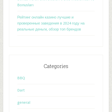
Bonusları
Рейтинг онлайн казино лучшие и
проверенные заведения в 2024 году на
реальные деньги, обзор топ брендов
Categories
BBQ
Dart
general