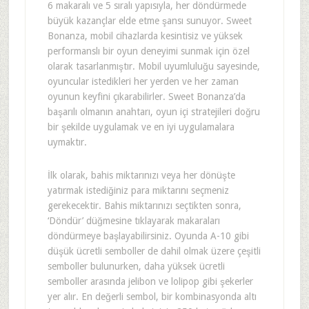
6 makaralı ve 5 sıralı yapısıyla, her döndürmede
büyük kazançlar elde etme şansı sunuyor. Sweet
Bonanza, mobil cihazlarda kesintisiz ve yüksek
performanslı bir oyun deneyimi sunmak için özel
olarak tasarlanmıştır. Mobil uyumluluğu sayesinde,
oyuncular istedikleri her yerden ve her zaman
oyunun keyfini çıkarabilirler. Sweet Bonanza’da
başarılı olmanın anahtarı, oyun içi stratejileri doğru
bir şekilde uygulamak ve en iyi uygulamalara
uymaktır.
İlk olarak, bahis miktarınızı veya her dönüşte
yatırmak istediğiniz para miktarını seçmeniz
gerekecektir. Bahis miktarınızı seçtikten sonra,
‘Döndür’ düğmesine tıklayarak makaraları
döndürmeye başlayabilirsiniz. Oyunda A-10 gibi
düşük ücretli semboller de dahil olmak üzere çeşitli
semboller bulunurken, daha yüksek ücretli
semboller arasında jelibon ve lolipop gibi şekerler
yer alır. En değerli sembol, bir kombinasyonda altı