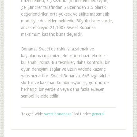
düzenlemesi, kış sezonu için mükemmel. Oyun,
geliştiriciler tarafından 5 üzerinden 3.5 olarak
değerlendirilen orta-yüksek volatilite matematik
modeliyle desteklenmektedir. Büyük riskler vardır,
ancak etkileyici 21,100x Sweet Bonanza
maksimum kazanç buna değerdir.
Bonanza Sweet’da riskinizi azaltmak ve
kayıplarınızı minimize etmek için bazı teknikler
kullanabilirsiniz. Bu teknikler, daha kontrollü bir
oyun deneyimi sağlar ve uzun vadede kazanç
şansınızı artırır. Sweet Bonanza, 6×5 ızgaralı bir
slottur ve kazanan kombinasyonlar, görünürde
herhangi bir yerde 8 veya daha fazla eşleşen
sembol ile elde edilir.
Tagged With:
sweet bonanaza
Filed Under:
general