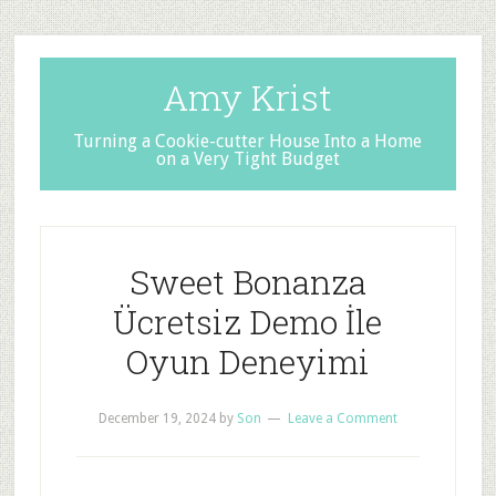
Amy Krist
Turning a Cookie-cutter House Into a Home
on a Very Tight Budget
Sweet Bonanza
Ücretsiz Demo İle
Oyun Deneyimi
December 19, 2024
by
Son
Leave a Comment