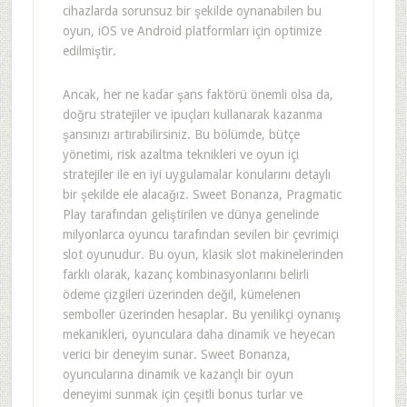
cihazlarda sorunsuz bir şekilde oynanabilen bu
oyun, iOS ve Android platformları için optimize
edilmiştir.
Ancak, her ne kadar şans faktörü önemli olsa da,
doğru stratejiler ve ipuçları kullanarak kazanma
şansınızı artırabilirsiniz. Bu bölümde, bütçe
yönetimi, risk azaltma teknikleri ve oyun içi
stratejiler ile en iyi uygulamalar konularını detaylı
bir şekilde ele alacağız. Sweet Bonanza, Pragmatic
Play tarafından geliştirilen ve dünya genelinde
milyonlarca oyuncu tarafından sevilen bir çevrimiçi
slot oyunudur. Bu oyun, klasik slot makinelerinden
farklı olarak, kazanç kombinasyonlarını belirli
ödeme çizgileri üzerinden değil, kümelenen
semboller üzerinden hesaplar. Bu yenilikçi oynanış
mekanikleri, oyunculara daha dinamik ve heyecan
verici bir deneyim sunar. Sweet Bonanza,
oyuncularına dinamik ve kazançlı bir oyun
deneyimi sunmak için çeşitli bonus turlar ve